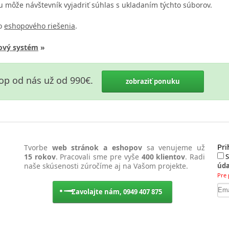
ou môže návštevník vyjadriť súhlas s ukladaním týchto súborov.
ho
eshopového riešenia
.
ový systém
»
op od nás už od 990€.
zobraziť ponuku
Pri
Tvorbe
web stránok a eshopov
sa venujeme už
15 rokov
. Pracovali sme pre vyše
400 klientov
. Radi
S
naše skúsenosti zúročíme aj na Vašom projekte.
úda
Pre 
Zavolajte nám, 0949 407 875