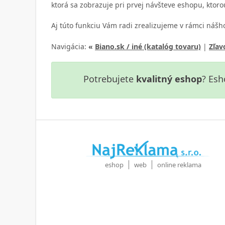
ktorá sa zobrazuje pri prvej návšteve eshopu, ktor
Aj túto funkciu Vám radi zrealizujeme v rámci náš
Navigácia:
«
Biano.sk / iné (katalóg tovaru)
|
Zľav
Potrebujete
kvalitný eshop
? Esh
eshop
web
online reklama