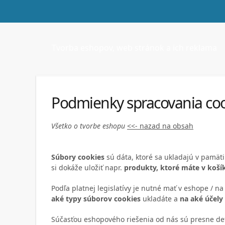
Tvorba eshopov, web stránok a ich reklama
Podmienky spracovania co
Všetko o tvorbe eshopu
<<- nazad na obsah
Súbory cookies
sú dáta, ktoré sa ukladajú v pamät
si dokáže uložiť napr.
produkty, ktoré máte v koší
Podľa platnej legislatívy je nutné mať v eshope / n
aké typy súborov cookies
ukladáte a
na aké účely
Súčasťou eshopového riešenia od nás sú presne de