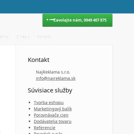
Zavolajte nám,
0949 407 875
lánky
O nás
Kontakt
Kontakt
NajReklama s.r.o.
info@najreklama.sk
Súvisiace služby
Tvorba eshopu
Marketingový balík
Porovnávače cien
Dodávatelia tovaru
Referencie
,
Povedali o nás