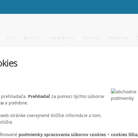
Úvod
Eshopy
Web stránky
Reklama
Referencie
Č
okies
i prehliadača.
Prehliadač
za pomoci týchto súborov
ku
a podobne.
a web stránke zverejnené bližšie informácie o tom,
slúžia.
finované
podmienky spracovania súborov cookies
+
cookies lišta