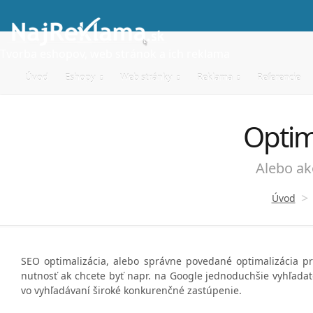
Tvorba eshopov, web stránok a ich reklama
Úvod
Eshopy
Web stránky
Reklama
Referencie
Optim
Alebo ak
>
Úvod
SEO optimalizácia, alebo správne povedané optimalizácia p
nutnosť ak chcete byť napr. na Google jednoduchšie vyhľada
vo vyhľadávaní široké konkurenčné zastúpenie.