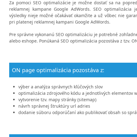
Za pomoci SEO optimalizácie je možne dostať sa na popred
reklamnej kampane Google AdWords. SEO optimalizácia je 
výsledky nieje možné očakávať okamžite a už vôbec nie garant
pri platenej reklamnej kampani Google AdWords.
Pre správne vykonanú SEO optimalizáciu je potrebné zohľadne
alebo eshope. Ponúkaná SEO optimalizácia pozostáva z tzv. O
ON page optimalizácia pozostáva z:
výber a analýza správnych kľúčových slov
optimalizácia zdrojového kódu a jednotlivých elementov we
vytvorenie tzv. mapy stránky (sitemap)
návrh správnej štruktúry url adries
dodanie súboru odporúčaní ako publikovať obsah so sp