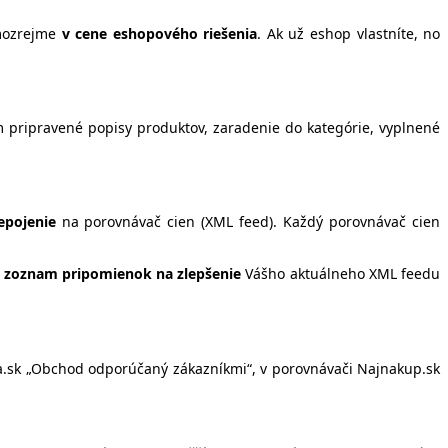
amozrejme
v cene eshopového riešenia
. Ak už eshop vlastníte, no
pripravené popisy produktov, zaradenie do kategórie, vyplnené
epojenie
na porovnávač cien (XML feed). Každý porovnávač cien
e
zoznam pripomienok na zlepšenie
Vášho aktuálneho XML feedu
ia.sk „Obchod odporúčaný zákazníkmi“, v porovnávači Najnakup.sk