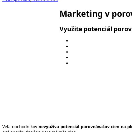
Marketing v poro
Využite potenciál porov
Veľa obchodníkov
nevyužíva potenciál porovnávačov cien na p