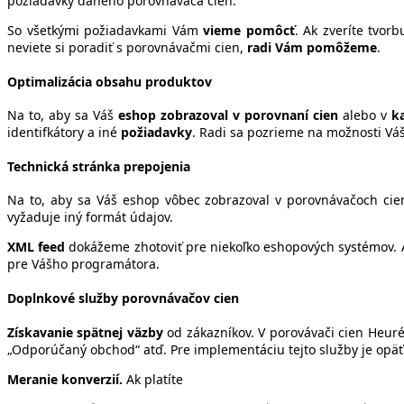
požiadavky daného porovnávača cien.
So všetkými požiadavkami Vám
vieme pomôcť
. Ak zveríte tvo
neviete si poradiť s porovnávačmi cien,
radi Vám pomôžeme
.
Optimalizácia obsahu produktov
Na to, aby sa Váš
eshop zobrazoval v porovnaní cien
alebo v
k
identifkátory a iné
požiadavky
. Radi sa pozrieme na možnosti V
Technická stránka prepojenia
Na to, aby sa Váš eshop vôbec zobrazoval v porovnávačoch cie
vyžaduje iný formát údajov.
XML feed
dokážeme zhotoviť pre niekoľko eshopových systémov. 
pre Vášho programátora.
Doplnkové služby porovnávačov cien
Získavanie spätnej väzby
od zákazníkov. V porovávači cien Heur
„Odporúčaný obchod“ atď. Pre implementáciu tejto služby je opäť
Meranie konverzií.
Ak platíte