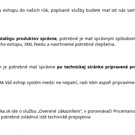
rbu eshopu do našich rúk, popísané služby budete mať od nás s
atalógu produktov správne
, potrebné je mať správnym spôsobom 
ášho eshopu, XML feedu a navrhneme potrebné zlepšenia.
n je potrebné mať správne
po technickej stránke pripravené pr
Ak Váš eshop systém medzi ne nepatrí, radi Vám aspoň pripravím
éka.sk ide o službu „Overené zákazníkmi“, v porovnávači Priceman
 potrebné zvládnuť isté technické prepojenia