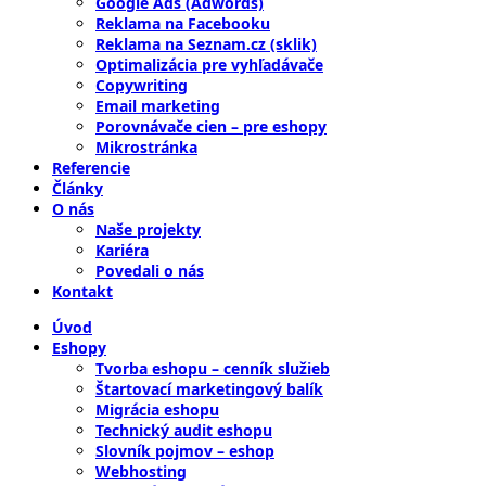
Google Ads (Adwords)
Reklama na Facebooku
Reklama na Seznam.cz (sklik)
Optimalizácia pre vyhľadávače
Copywriting
Email marketing
Porovnávače cien – pre eshopy
Mikrostránka
Referencie
Články
O nás
Naše projekty
Kariéra
Povedali o nás
Kontakt
Úvod
Eshopy
Tvorba eshopu – cenník služieb
Štartovací marketingový balík
Migrácia eshopu
Technický audit eshopu
Slovník pojmov – eshop
Webhosting