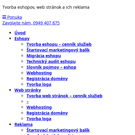
Tvorba eshopov, web stránok a ich reklama
Ponuka
Zavolajte nám,
0949 407 875
Úvod
Eshopy
Tvorba eshopu – cenník služieb
Štartovací marketingový balík
Migrácia eshopu
Technický audit eshopu
Slovník pojmov – eshop
Webhosting
Registrácia domény
Tvorba loga
Web stránky
Tvorba web stránok – cenník služieb
–
Webhosting
Registrácia domény
Tvorba loga
Reklama
Štartovací marketingový balík