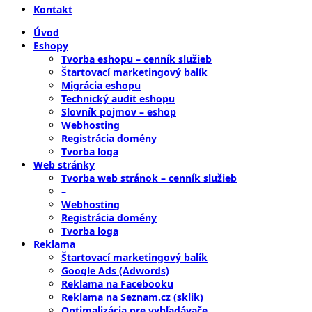
Kontakt
Úvod
Eshopy
Tvorba eshopu – cenník služieb
Štartovací marketingový balík
Migrácia eshopu
Technický audit eshopu
Slovník pojmov – eshop
Webhosting
Registrácia domény
Tvorba loga
Web stránky
Tvorba web stránok – cenník služieb
–
Webhosting
Registrácia domény
Tvorba loga
Reklama
Štartovací marketingový balík
Google Ads (Adwords)
Reklama na Facebooku
Reklama na Seznam.cz (sklik)
Optimalizácia pre vyhľadávače