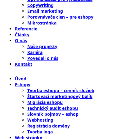
Copywriting
Email marketing
Porovnávače cien – pre eshopy
Mikrostránka
Referencie
Články
O nás
Naše projekty
Kariéra
Povedali o nás
Kontakt
Úvod
Eshopy
Tvorba eshopu – cenník služieb
Štartovací marketingový balík
Migrácia eshopu
Technický audit eshopu
Slovník pojmov – eshop
Webhosting
Registrácia domény
Tvorba loga
Web stránky