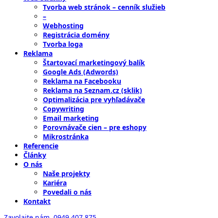
Tvorba web stránok – cenník služieb
–
Webhosting
Registrácia domény
Tvorba loga
Reklama
Štartovací marketingový balík
Google Ads (Adwords)
Reklama na Facebooku
Reklama na Seznam.cz (sklik)
Optimalizácia pre vyhľadávače
Copywriting
Email marketing
Porovnávače cien – pre eshopy
Mikrostránka
Referencie
Články
O nás
Naše projekty
Kariéra
Povedali o nás
Kontakt
Zavolajte nám,
0949 407 875