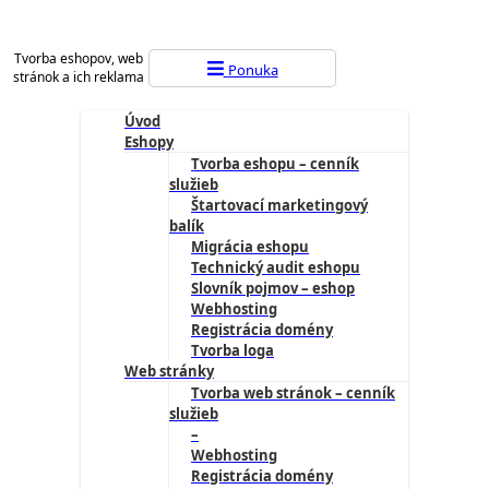
Tvorba eshopov, web
Ponuka
stránok a ich reklama
Úvod
Eshopy
Tvorba eshopu – cenník
služieb
Štartovací marketingový
balík
Migrácia eshopu
Technický audit eshopu
Slovník pojmov – eshop
Webhosting
Registrácia domény
Tvorba loga
Web stránky
Tvorba web stránok – cenník
služieb
–
Webhosting
Registrácia domény