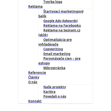
Tvorba loga
Reklama
Štartovací marketingový
balík
Google Ads (Adwords)
Reklama na Facebooku
Reklama na Seznam.cz
(sklik)
Optimalizácia pre
vyhľadávače
Copywriting
Email marketing
Porovnávače cien – pre
eshopy
Mikrostránka
Referencie
Články
O nás
Naše projekty
Kariéra
Povedali o nás
Kontakt