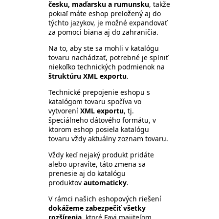
česku, maďarsku a rumunsku
, takže
pokiaľ máte eshop preložený aj do
týchto jazykov, je možné expandovať
za pomoci biana aj do zahraničia.
Na to, aby ste sa mohli v katalógu
tovaru nachádzať, potrebné je splniť
niekoľko technických podmienok na
štruktúru XML exportu
.
Technické prepojenie eshopu s
katalógom tovaru spočíva vo
vytvorení
XML exportu
, tj.
špeciálneho dátového formátu, v
ktorom eshop posiela katalógu
tovaru vždy aktuálny zoznam tovaru.
Vždy keď nejaký produkt pridáte
alebo upravíte, táto zmena sa
prenesie aj do katalógu
produktov
automaticky
.
V rámci našich eshopových riešení
dokážeme zabezpečiť všetky
rozšírenia,
ktoré Favi majiteľom