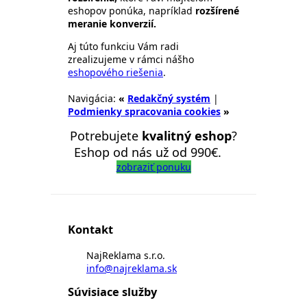
eshopov ponúka, napríklad
rozšírené
meranie konverzií.
Aj túto funkciu Vám radi
zrealizujeme v rámci nášho
eshopového riešenia
.
Navigácia:
«
Redakčný systém
|
Podmienky spracovania cookies
»
Potrebujete
kvalitný eshop
?
Eshop od nás už od 990€.
zobraziť ponuku
Kontakt
NajReklama s.r.o.
info@najreklama.sk
Súvisiace služby