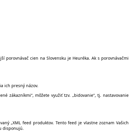
nejší porovnávač cien na Slovensku je Heuréka. Ak s porovnávačmi
a ich presný názov.
ené zákazníkmi“, môžete využiť tzv. „bidovanie“, tj. nastavovanie
zvaný „XML feed produktov. Tento feed je vlastne zoznam Vašich
u disponujú.