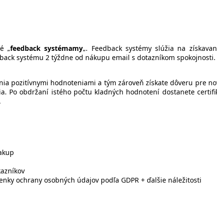
é „
feedback systémamy
„. Feedback systémy slúžia na získavan
dback systému 2 týždne od nákupu email s dotazníkom spokojnosti. O
enia pozitívnymi hodnoteniami a tým zároveň získate dôveru pre no
 Po obdržaní istého počtu kladných hodnotení dostanete certifik
.
nakup
kazníkov
nky ochrany osobných údajov podľa GDPR + ďalšie náležitosti