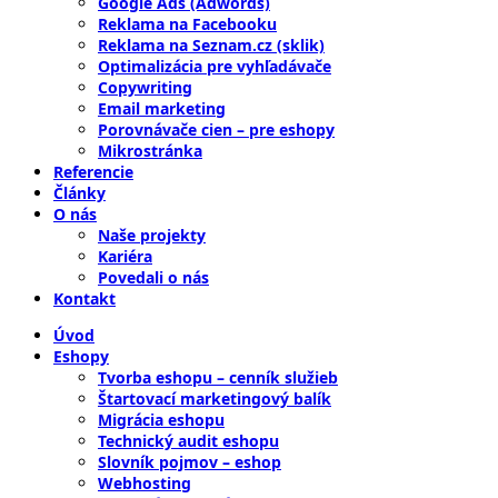
Google Ads (Adwords)
Reklama na Facebooku
Reklama na Seznam.cz (sklik)
Optimalizácia pre vyhľadávače
Copywriting
Email marketing
Porovnávače cien – pre eshopy
Mikrostránka
Referencie
Články
O nás
Naše projekty
Kariéra
Povedali o nás
Kontakt
Úvod
Eshopy
Tvorba eshopu – cenník služieb
Štartovací marketingový balík
Migrácia eshopu
Technický audit eshopu
Slovník pojmov – eshop
Webhosting