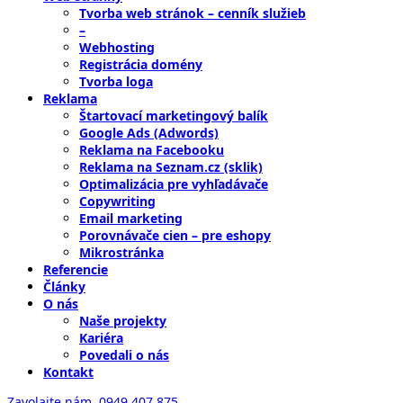
Tvorba web stránok – cenník služieb
–
Webhosting
Registrácia domény
Tvorba loga
Reklama
Štartovací marketingový balík
Google Ads (Adwords)
Reklama na Facebooku
Reklama na Seznam.cz (sklik)
Optimalizácia pre vyhľadávače
Copywriting
Email marketing
Porovnávače cien – pre eshopy
Mikrostránka
Referencie
Články
O nás
Naše projekty
Kariéra
Povedali o nás
Kontakt
Zavolajte nám,
0949 407 875