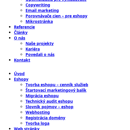
Copywriting
Email marketing
Porovnávače cien – pre eshopy
Mikrostránka
Referencie
Články
O nás
Naše projekty
Kariéra
Povedali o nás
Kontakt
Úvod
Eshopy
Tvorba eshopu – cenník služieb
Štartovací marketingový balík
Migrácia eshopu
Technický audit eshopu
Slovník pojmov – eshop
Webhosting
Registrácia domény
Tvorba loga
Web stránky