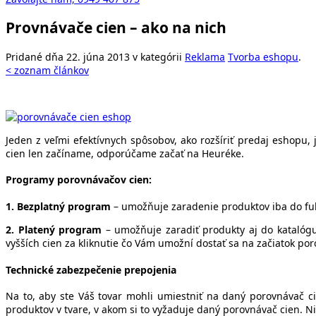
Provnávače cien – ako na nich
Pridané dňa 22. júna 2013 v kategórii
Reklama
Tvorba eshopu
.
< zoznam článkov
Jeden z veľmi efektívnych spôsobov, ako rozšíriť predaj eshopu,
cien len začíname, odporúčame začať na Heuréke.
Programy porovnávačov cien:
1. Bezplatný program
– umožňuje zaradenie produktov iba do full
2. Platený program
– umožňuje zaradiť produkty aj do katalógu p
vyšších cien za kliknutie čo Vám umožní dostať sa na začiatok po
Technické zabezpečenie prepojenia
Na to, aby ste Váš tovar mohli umiestniť na daný porovnávač c
produktov v tvare, v akom si to vyžaduje daný porovnávač cien. N