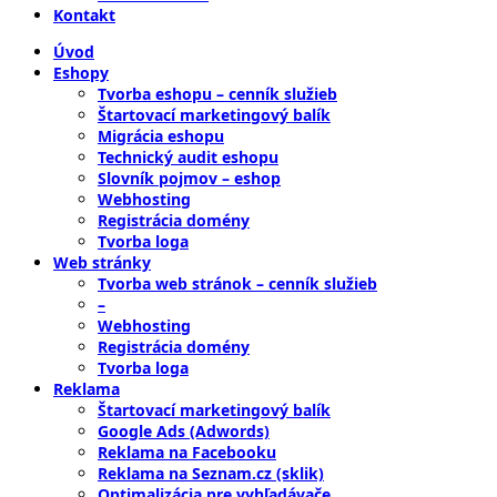
Kontakt
Úvod
Eshopy
Tvorba eshopu – cenník služieb
Štartovací marketingový balík
Migrácia eshopu
Technický audit eshopu
Slovník pojmov – eshop
Webhosting
Registrácia domény
Tvorba loga
Web stránky
Tvorba web stránok – cenník služieb
–
Webhosting
Registrácia domény
Tvorba loga
Reklama
Štartovací marketingový balík
Google Ads (Adwords)
Reklama na Facebooku
Reklama na Seznam.cz (sklik)
Optimalizácia pre vyhľadávače