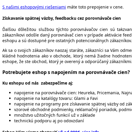
S našimi eshopovými riešeniami
máte toto prepojenie v cene.
Získavanie spätnej väzby, feedbacku cez porovnávače cien
Ďalšou dôležitou službou týchto porovnávačov cien sú takzvan
zákazníkovi odošle daný porovnávač cien v prípade aktivácie fee
eshopu a sú dostupné pre ostatných potencionálnych zákazníkov.
Ak sa o svojich zákazníkov naozaj staráte, zákazníci sa Vám odm
kládné hodnotenia ako v obchode, ktorý nemá žiadne hodnotenia.
eshope, že ste obchod, ktorý je overený a odporúčaný zákazníkmi
Potrebujete
eshop s napojením na porovnávače cien
?
Ku eshopu od nás
zabezpečíme aj:
napojenie na porovnávače cien: Heureka, Pricemania, Naj
napojenie na katalógy tovaru: Glami a Favi
napojenie na programy pre získavanie spätnej väzby od zá
vzorové obchodné podmienky, reklamačný poriadok, podmie
množstvo užitočných funkcií už v základe
technickú podporu aj po odovzdaní