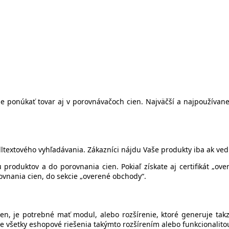
 je ponúkať tovar aj v porovnávačoch cien. Najväčší a najpoužíva
textového vyhľadávania. Zákazníci nájdu Vaše produkty iba ak vedi
roduktov a do porovnania cien. Pokiaľ získate aj certifikát „over
rovnania cien, do sekcie „overené obchody“.
ien, je potrebné mať modul, alebo rozšírenie, ktoré generuje tak
ie všetky eshopové riešenia takýmto rozšírením alebo funkcionalito