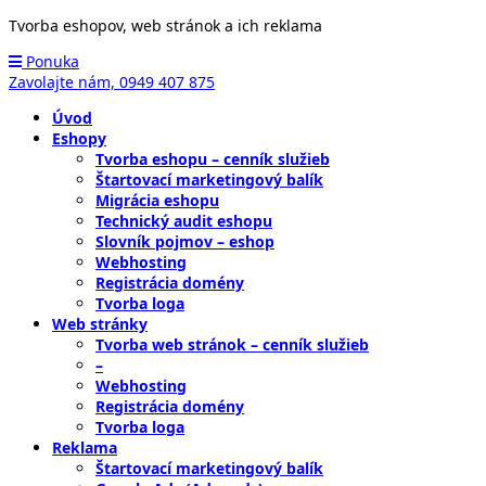
Tvorba eshopov, web stránok a ich reklama
Ponuka
Zavolajte nám,
0949 407 875
Úvod
Eshopy
Tvorba eshopu – cenník služieb
Štartovací marketingový balík
Migrácia eshopu
Technický audit eshopu
Slovník pojmov – eshop
Webhosting
Registrácia domény
Tvorba loga
Web stránky
Tvorba web stránok – cenník služieb
–
Webhosting
Registrácia domény
Tvorba loga
Reklama
Štartovací marketingový balík