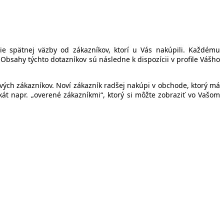
ie spätnej väzby od zákazníkov, ktorí u Vás nakúpili. Každému
bsahy týchto dotazníkov sú následne k dispozícii v profile Vášho
vých zákazníkov. Noví zákazník radšej nakúpi v obchode, ktorý má
át napr. „overené zákazníkmi“, ktorý si môžte zobraziť vo Vašom