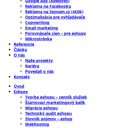
Google Ads (Adwords)
Reklama na Facebooku
Reklama na Seznam.cz (sklik)
Optimalizácia pre vyhľadávače
Copywriting
Email marketing
Porovnávače cien – pre eshopy
Mikrostránka
Referencie
Články
O nás
Naše projekty
Kariéra
Povedali o nás
Kontakt
Úvod
Eshopy
Tvorba eshopu – cenník služieb
Štartovací marketingový balík
Migrácia eshopu
Technický audit eshopu
Slovník pojmov – eshop
Webhosting