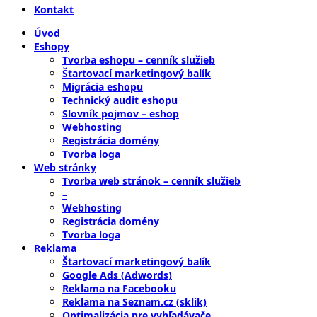
Kontakt
Úvod
Eshopy
Tvorba eshopu – cenník služieb
Štartovací marketingový balík
Migrácia eshopu
Technický audit eshopu
Slovník pojmov – eshop
Webhosting
Registrácia domény
Tvorba loga
Web stránky
Tvorba web stránok – cenník služieb
–
Webhosting
Registrácia domény
Tvorba loga
Reklama
Štartovací marketingový balík
Google Ads (Adwords)
Reklama na Facebooku
Reklama na Seznam.cz (sklik)
Optimalizácia pre vyhľadávače