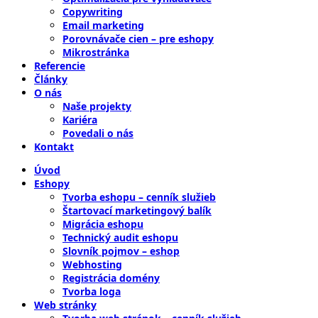
Copywriting
Email marketing
Porovnávače cien – pre eshopy
Mikrostránka
Referencie
Články
O nás
Naše projekty
Kariéra
Povedali o nás
Kontakt
Úvod
Eshopy
Tvorba eshopu – cenník služieb
Štartovací marketingový balík
Migrácia eshopu
Technický audit eshopu
Slovník pojmov – eshop
Webhosting
Registrácia domény
Tvorba loga
Web stránky