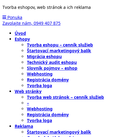
Tvorba eshopov, web stránok a ich reklama
Ponuka
Zavolajte nám,
0949 407 875
Úvod
Eshopy
Tvorba eshopu – cenník služieb
Štartovací marketingový balík
Migrácia eshopu
Technický audit eshopu
Slovník pojmov – eshop
Webhosting
Registrácia domény
Tvorba loga
Web stránky
Tvorba web stránok – cenník služieb
–
Webhosting
Registrácia domény
Tvorba loga
Reklama
Štartovací marketingový balík