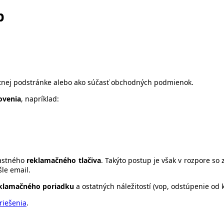
p
tnej podstránke alebo ako súčasť obchodných podmienok.
ovenia
, napríklad:
lastného
reklamačného tlačiva
. Takýto postup je však v rozpore s
le email.
eklamačného poriadku
a ostatných náležitostí (vop, odstúpenie od 
riešenia
.