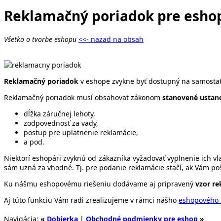
Reklamačný poriadok pre esho
Všetko o tvorbe eshopu
<<- nazad na obsah
Reklamačný poriadok
v eshope zvykne byť dostupný na samosta
Reklamačný poriadok musí obsahovať zákonom
stanovené ustan
dĺžka záručnej lehoty,
zodpovednosť za vady,
postup pre uplatnenie reklamácie,
a pod.
Niektorí eshopári zvyknú od zákazníka vyžadovať vyplnenie ich v
sám uzná za vhodné. Tj. pre podanie reklamácie stačí, ak Vám poš
Ku nášmu eshopovému riešeniu dodávame aj pripravený
vzor r
Aj túto funkciu Vám radi zrealizujeme v rámci nášho
eshopového 
Navigácia:
«
Dobierka
|
Obchodné podmienky pre eshop
»