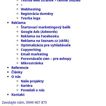
Tvorba web stránok – cenník služieb
–
Webhosting
Registrácia domény
Tvorba loga
Reklama
Štartovací marketingový balík
Google Ads (Adwords)
Reklama na Facebooku
Reklama na Seznam.cz (sklik)
Optimalizácia pre vyhľadávače
Copywriting
Email marketing
Porovnávače cien – pre eshopy
Mikrostránka
Referencie
Články
O nás
Naše projekty
Kariéra
Povedali o nás
Kontakt
Zavolajte nám,
0949 407 875