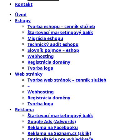
Kontakt
Úvod
Eshopy
Tvorba eshopu – cenník služieb
Štartovací marketingový balík
Migrácia eshopu
Technický audit eshopu
Slovník pojmov – eshop
Webhosting
Registrácia domény
Tvorba loga
Web stránky
Tvorba web stránok – cenník služieb
–
Webhosting
Registrácia domény
Tvorba loga
Reklama
Štartovací marketingový balík
Google Ads (Adwords)
Reklama na Facebooku
Reklama na Seznam.cz (sklik)
Optimalizácia pre vyhľadávače