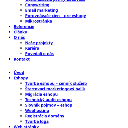
Copywriting
Email marketing
Porovnávače cien – pre eshopy
Mikrostránka
Referencie
Články
O nás
Naše projekty
Kariéra
Povedali o nás
Kontakt
Úvod
Eshopy
Tvorba eshopu – cenník služieb
Štartovací marketingový balík
Migrácia eshopu
Technický audit eshopu
Slovník pojmov – eshop
Webhosting
Registrácia domény
Tvorba loga
Web stránky