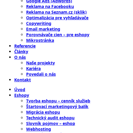
Google Ads (Adwords)
Reklama na Facebooku
Reklama na Seznam.cz (sklik)
Optimalizácia pre vyhľadávače
Copywriting
Email marketing
Porovnávače cien – pre eshopy
Mikrostránka
Referencie
Články
O nás
Naše projekty
Kariéra
Povedali o nás
Kontakt
Úvod
Eshopy
Tvorba eshopu – cenník služieb
Štartovací marketingový balík
Migrácia eshopu
Technický audit eshopu
Slovník pojmov – eshop
Webhosting