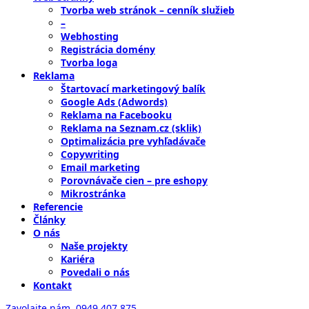
Tvorba web stránok – cenník služieb
–
Webhosting
Registrácia domény
Tvorba loga
Reklama
Štartovací marketingový balík
Google Ads (Adwords)
Reklama na Facebooku
Reklama na Seznam.cz (sklik)
Optimalizácia pre vyhľadávače
Copywriting
Email marketing
Porovnávače cien – pre eshopy
Mikrostránka
Referencie
Články
O nás
Naše projekty
Kariéra
Povedali o nás
Kontakt
Zavolajte nám,
0949 407 875